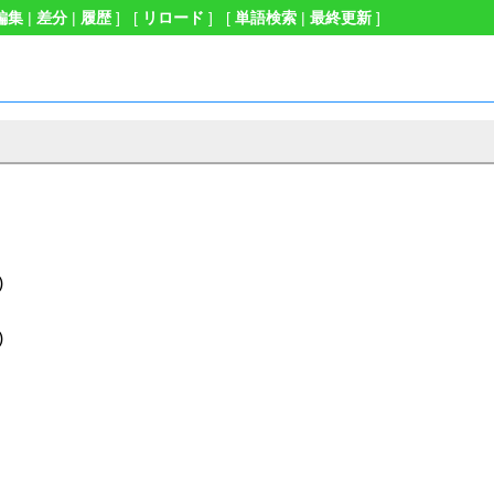
編集
|
差分
|
履歴
] [
リロード
] [
単語検索
|
最終更新
]
)
)