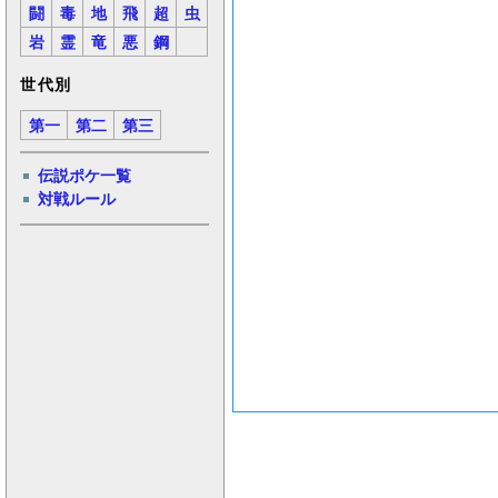
闘
毒
地
飛
超
虫
岩
霊
竜
悪
鋼
世代別
第一
第二
第三
伝説ポケ一覧
対戦ルール