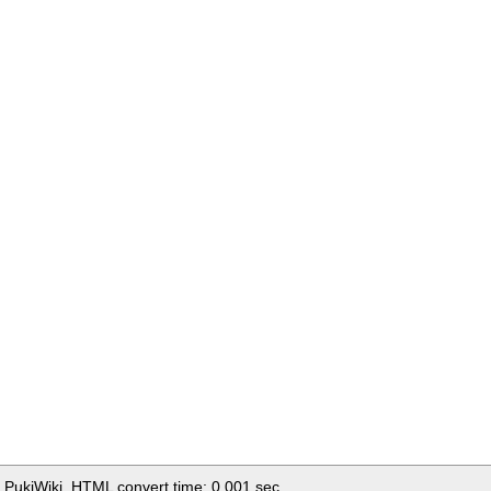
 PukiWiki. HTML convert time: 0.001 sec.