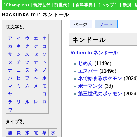
[
Champions
|
現行世代
|
前世代
] [
百科事典
] [
トップ
] [
新規
|
Backlinks for: ネンドール
ページ
ノート
頭文字別
ア
イ
ウ
エ
オ
ネンドール
カ
キ
ク
ケ
コ
Return to ネンドール
サ
シ
ス
セ
ソ
タ
チ
ツ
テ
ト
じめん
(1149d)
ナ
ニ
ヌ
ネ
ノ
エスパー
(1149d)
ハ
ヒ
フ
ヘ
ホ
ネで始まるポケモン
(202d
ボーマンダ
(3d)
マ
ミ
ム
メ
モ
第三世代のポケモン
(202d
ヤ
ユ
ヨ
ラ
リ
ル
レ
ロ
ワ
タイプ別
無
炎
水
電
草
氷