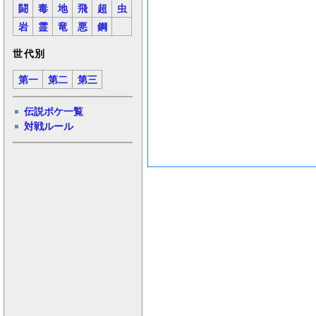
闘
毒
地
飛
超
虫
岩
霊
竜
悪
鋼
世代別
第一
第二
第三
伝説ポケ一覧
対戦ルール