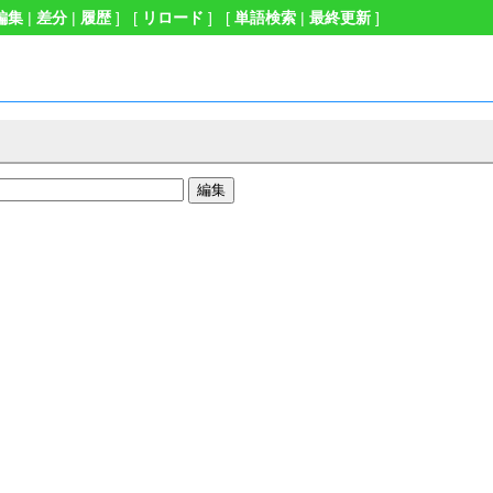
編集
|
差分
|
履歴
] [
リロード
] [
単語検索
|
最終更新
]