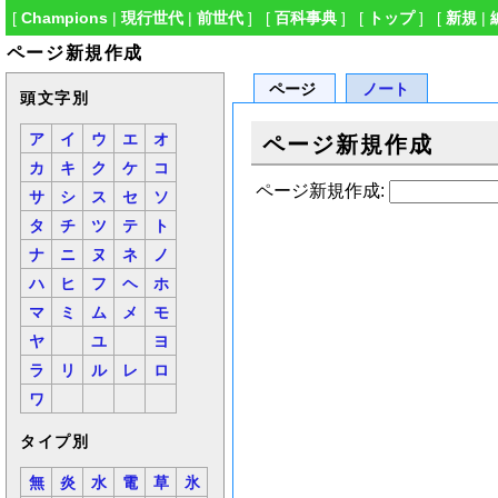
[
Champions
|
現行世代
|
前世代
] [
百科事典
] [
トップ
] [
新規
|
ページ新規作成
ページ
ノート
頭文字別
ア
イ
ウ
エ
オ
ページ新規作成
カ
キ
ク
ケ
コ
ページ新規作成:
サ
シ
ス
セ
ソ
タ
チ
ツ
テ
ト
ナ
ニ
ヌ
ネ
ノ
ハ
ヒ
フ
ヘ
ホ
マ
ミ
ム
メ
モ
ヤ
ユ
ヨ
ラ
リ
ル
レ
ロ
ワ
タイプ別
無
炎
水
電
草
氷