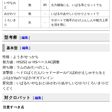
いやなお
無
85
火力補強にも、いばる等とセットでも
と
みがわり
無
-
いばるやあやしいひかりとセットで
くろいき
サポートで相手のかげぶんしんや能力上昇
氷
-
り
を消す用に
型考察
[
編集
]
基本型
[
編集
]
性格：ようき/せっかち
努力値：HS252 or HSベースAC調整
持ち物：ラムのみ/たべのこし
攻撃技：ヘドロばくだん/シャドーボール/つばめがえしorそらをと
ぶ/はがねのつばさ/ギガドレイン
変化技：いばる/いやなおと/みがわり/あやしいひかり/くろいきり/ど
くどく
対クロバット
[
編集
]
注意すべき点