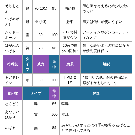
そらをと
積む隙を与えるため少し扱い
飛
70(105)
95
溜め技
ぶ
づらい
つばめが
飛
60(90)
-
必中
威力は低いが使いやすい
えし
シャドー
20%で特
フーディンやゲンガー、ラテ
霊
80
100
ボール
防ダウン
ィなどに
はがねの
10%で自
苦手な岩や氷への打点になる
鋼
70
90
つばさ
分の防御↑
が優先度は低い
タ
命
特殊技
イ
威力
効果
解説
中
プ
ギガドレ
HP吸収
4倍狙いの他、耐久補強にも
草
60
100
イン
1/2
繋がるかもしれない。
命
変化技
タイプ
解説
中
どくどく
毒
85
猛毒
あやしい
霊
100
混乱
ひかり
あやしいひかりとは相手の攻撃をあげるこ
いばる
無
85
とで差別化できる