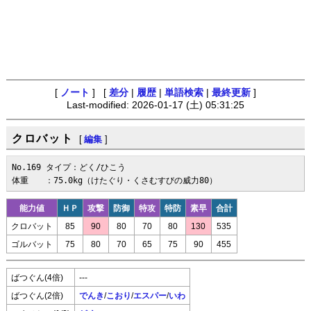
[
ノート
] [
差分
|
履歴
|
単語検索
|
最終更新
]
Last-modified: 2026-01-17 (土) 05:31:25
クロバット
[
編集
]
No.169 タイプ：どく/ひこう

体重　　：75.0kg（けたぐり・くさむすびの威力80）
能力値
ＨＰ
攻撃
防御
特攻
特防
素早
合計
クロバット
85
90
80
70
80
130
535
ゴルバット
75
80
70
65
75
90
455
ばつぐん(4倍)
---
ばつぐん(2倍)
でんき
/
こおり
/
エスパー
/
いわ