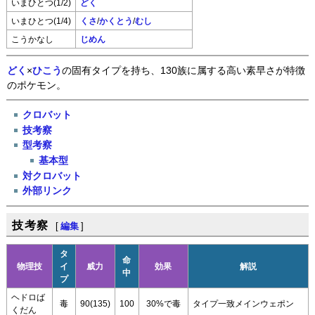
いまひとつ(1/2)
どく
いまひとつ(1/4)
くさ
/
かくとう
/
むし
こうかなし
じめん
どく
×
ひこう
の固有タイプを持ち、130族に属する高い素早さが特徴
のポケモン。
クロバット
技考察
型考察
基本型
対クロバット
外部リンク
技考察
[
編集
]
タ
命
物理技
イ
威力
効果
解説
中
プ
ヘドロば
毒
90(135)
100
30%で毒
タイプ一致メインウェポン
くだん