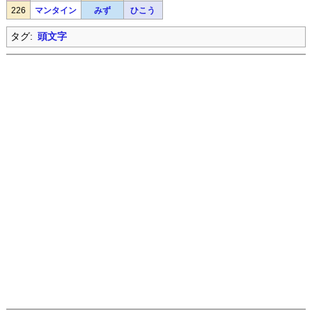
226
マンタイン
みず
ひこう
タグ:
頭文字