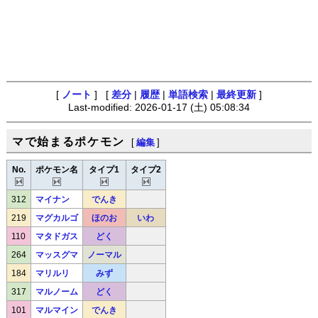
[
ノート
] [
差分
|
履歴
|
単語検索
|
最終更新
]
Last-modified: 2026-01-17 (土) 05:08:34
マで始まるポケモン
[
編集
]
No.
ポケモン名
タイプ1
タイプ2
312
マイナン
でんき
219
マグカルゴ
ほのお
いわ
110
マタドガス
どく
264
マッスグマ
ノーマル
184
マリルリ
みず
317
マルノーム
どく
101
マルマイン
でんき