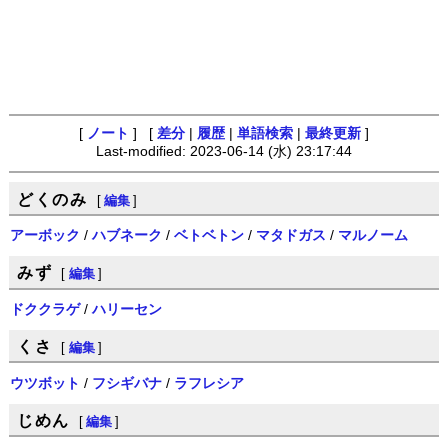
[
ノート
] [
差分
|
履歴
|
単語検索
|
最終更新
]
Last-modified: 2023-06-14 (水) 23:17:44
どくのみ
[
編集
]
アーボック
/
ハブネーク
/
ベトベトン
/
マタドガス
/
マルノーム
みず
[
編集
]
ドククラゲ
/
ハリーセン
くさ
[
編集
]
ウツボット
/
フシギバナ
/
ラフレシア
じめん
[
編集
]