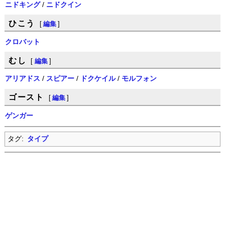
ニドキング
/
ニドクイン
ひこう
[
編集
]
クロバット
むし
[
編集
]
アリアドス
/
スピアー
/
ドクケイル
/
モルフォン
ゴースト
[
編集
]
ゲンガー
タグ:
タイプ