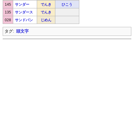
145
サンダー
でんき
ひこう
135
サンダース
でんき
028
サンドパン
じめん
タグ:
頭文字