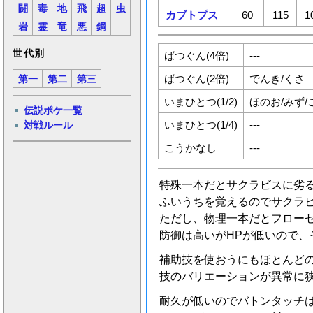
闘
毒
地
飛
超
虫
カブトプス
60
115
1
岩
霊
竜
悪
鋼
世代別
ばつぐん(4倍)
---
ばつぐん(2倍)
でんき/くさ
第一
第二
第三
いまひとつ(1/2)
ほのお/みず/
伝説ポケ一覧
いまひとつ(1/4)
---
対戦ルール
こうかなし
---
特殊一本だとサクラビスに劣
ふいうちを覚えるのでサクラ
ただし、物理一本だとフロー
防御は高いがHPが低いので、
補助技を使おうにもほとんど
技のバリエーションが異常に
耐久が低いのでバトンタッチ