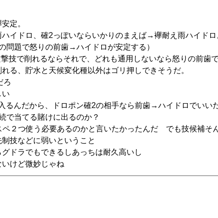
。
襷安定。
雨ハイドロ、確2っぽいならいかりのまえば→襷耐え雨ハイドロ
率の問題で怒りの前歯→ハイドロが安定する）
攻撃技で削れるならそれで、どれも通用しないなら怒りの前歯
削れる、貯水と天候変化種以外はゴリ押しできそうだ。
だろ
しい
入るんだから、ドロポン確2の相手なら前歯→ハイドロでいい
連続で当てる賭けに出るのか？
技スペ２つ使う必要あるのかと言いたかったんだ でも技候補そ
先制技などに弱いということ
らグドラでもできるしあっちは耐久高いし
ないけど微妙じゃね