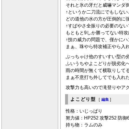
それと氷の牙だと威嚇マンダ
↑というか二刀流にでもしない
どの道他の水の方が圧倒的に
↑すばやさ全振りの必要のな
もともと9しか勝ってない特
↑技の威力の問題で、僅かにハ
まぁ、珠やら特攻補正やら入
ぶっちゃけ他のすいすい型の
ふいうちやよこどりが脱劣化
雨の時間が無くて横取りして
まぁ不意打ち外してでも入れ
攻撃力も高いので滝登りやア
よこどり型
[
編集
]
性格：いじっぱり
努力値：HP252 攻撃252 防御
持ち物：ラムのみ