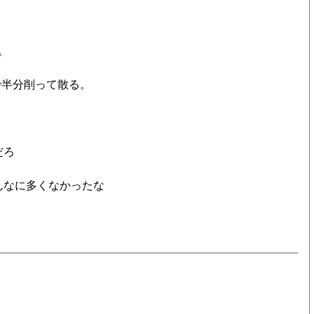
。
で半分削って散る。
だろ
んなに多くなかったな