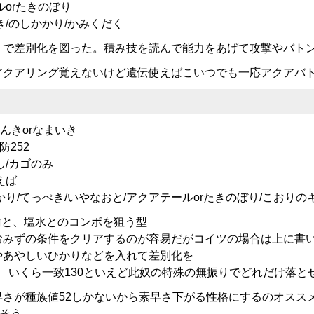
orたきのぼり
き/のしかかり/かみくだく
りで差別化を図った。積み技を読んで能力をあげて攻撃やバト
アクアリング覚えないけど遺伝使えばこいつでも一応アクアバ
のんきorなまいき
防252
し/カゴのみ
えば
り/てっぺき/いやなおと/アクアテールorたきのぼり/こおりの
歯と、塩水とのコンボを狙う型
おみずの条件をクリアするのが容易だがコイツの場合は上に書
やあやしいひかりなどを入れて差別化を
 いくら一致130といえど此奴の特殊の無振りでどれだけ落と
さが種族値52しかないから素早さ下がる性格にするのオスス
かそう