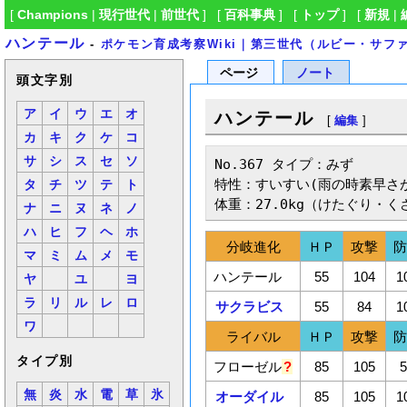
[
Champions
|
現行世代
|
前世代
] [
百科事典
] [
トップ
] [
新規
|
ハンテール
-
ポケモン育成考察Wiki｜第三世代（ルビー・サ
ページ
ノート
頭文字別
ア
イ
ウ
エ
オ
ハンテール
[
編集
]
カ
キ
ク
ケ
コ
サ
シ
ス
セ
ソ
No.367 タイプ：みず

特性：すいすい(雨の時素早さが
タ
チ
ツ
テ
ト
体重：27.0kg（けたぐり・く
ナ
ニ
ヌ
ネ
ノ
ハ
ヒ
フ
ヘ
ホ
分岐進化
ＨＰ
攻撃
マ
ミ
ム
メ
モ
ハンテール
55
104
1
ヤ
ユ
ヨ
ラ
リ
ル
レ
ロ
サクラビス
55
84
1
ワ
ライバル
ＨＰ
攻撃
タイプ別
フローゼル
?
85
105
無
炎
水
電
草
氷
オーダイル
85
105
1