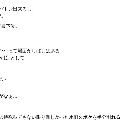
バトン出来るし。
が。
で最下位。
･･･って場面がしばしばある
かは別として
ない
がなぁ…。
気の特殊型でもない限り難しかった水耐久ポケを半分削れる