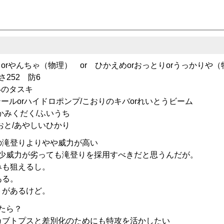
orやんちゃ（物理） or ひかえめorおっとりorうっかりや（
さ252 防6
いのタスキ
ールorハイドロポンプ/こおりのキバorれいとうビーム
かみくだく/ふいうち
おと/あやしいひかり
の滝登りよりやや威力が高い
多少威力が劣っても滝登りを採用すべきだと思うんだが。
みも狙えるし。
ある。
トがあるけど。
たら？
カブトプスと差別化のためにも特攻を活かしたい