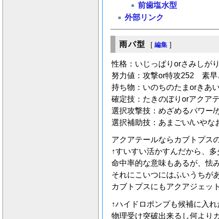
前歯塩水型
外部リンク
雨パ型
[
編集
]
性格：いじっぱりorさみしがり
努力値：攻撃or特攻252 素早
持ち物：いのちのたまorきあ
確定技：たきのぼりorアクアテ
選択攻撃技：めざめるパワー/
選択補助技：あまごい/いやな
アクアテールならカブトプス
↑すいすい活かすんだから、
命中率的な意味もあるが、怯
それにこいつにはふいうちが
カブトプスにもアクアジェッ
↑ハイドロポンプも候補に入れ
物理受け突破出来るし何より