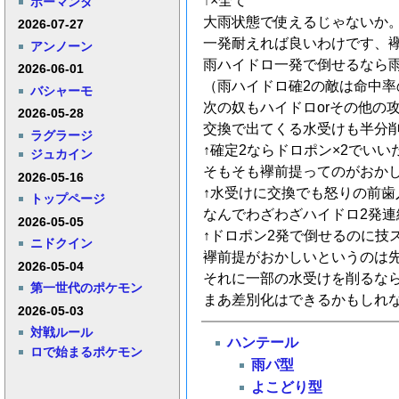
↑×全て
ボーマンダ
大雨状態で使えるじゃないか
2026-07-27
一発耐えれば良いわけです、
アンノーン
雨ハイドロ一発で倒せるなら
2026-06-01
（雨ハイドロ確2の敵は命中
バシャーモ
次の奴もハイドロorその他の
2026-05-28
交換で出てくる水受けも半分
ラグラージ
↑確定2ならドロポン×2でいい
ジュカイン
そもそも襷前提ってのがおか
2026-05-16
↑水受けに交換でも怒りの前歯
トップページ
なんでわざわざハイドロ2発
2026-05-05
↑ドロポン2発で倒せるのに
ニドクイン
襷前提がおかしいというのは
2026-05-04
それに一部の水受けを削るな
第一世代のポケモン
まあ差別化はできるかもしれ
2026-05-03
対戦ルール
ハンテール
ロで始まるポケモン
雨パ型
よこどり型