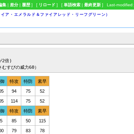
編集
|
差分
|
履歴
] [
リロード
] [
単語検索
|
最終更新
] Last-modified:
ファイア・エメラルド＆ファイアレッド・リーフグリーン）
2倍)

さむすびの威力60）
防御
特攻
特防
素早
05
94
75
52
05
114
75
52
防御
特攻
特防
素早
55
85
50
115
00
79
83
78