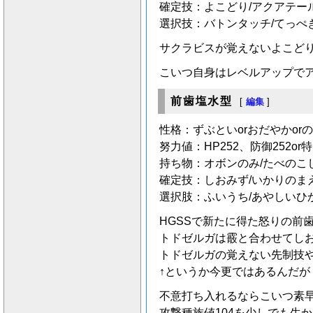
確定技：よこどり/アクアテール
選択技：バトンタッチ/てっぺ
サクラビスが覚えないよこど
こいつ自身はレベルアップで
前歯塩水型
[
編集
]
性格：ずぶといorおだやかor
努力値：HP252、防御252or特
持ち物：オボンのみ/たべのこ
確定技：しおみず/いかりのま
選択肢：ふいうち/あやしいひか
HGSSで新たに得た怒りの前
トドゼルガは霰と合わせてし
トドゼルガの覚えない先制技
↑というか今更ではあるんだが
不意打ち入れるならこいつ素早
攻撃種族値104を少しでも生