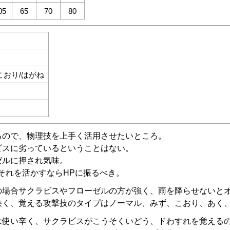
05
65
70
80
こおり/はがね
るので、物理技を上手く活用させたいところ。
ビスに劣っているということはない。
ゼルに押され気味。
それを活かすならHPに振るべき。
の場合サクラビスやフローゼルの方が強く、雨を降らせないと
狭く、覚える攻撃技のタイプはノーマル、みず、こおり、あく
は使い辛く、サクラビスがこうそくいどう、ドわすれを覚える