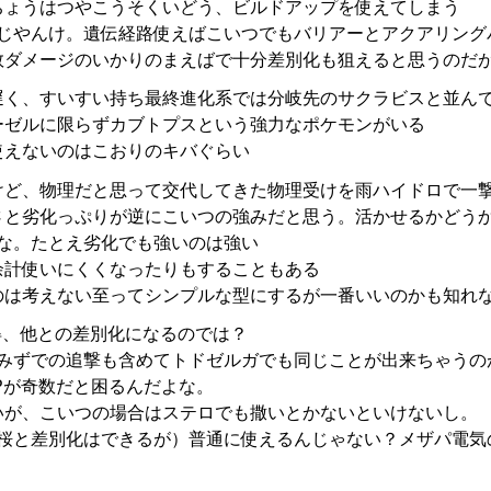
ちょうはつやこうそくいどう、ビルドアップを使えてしまう
同じやんけ。遺伝経路使えばこいつでもバリアーとアクアリング
数ダメージのいかりのまえばで十分差別化も狙えると思うのだ
遅く、すいすい持ち最終進化系では分岐先のサクラビスと並ん
ーゼルに限らずカブトプスという強力なポケモンがいる
使えないのはこおりのキバぐらい
ど、物理だと思って交代してきた物理受けを雨ハイドロで一撃
さと劣化っぷりが逆にこいつの強みだと思う。活かせるかどう
らな。たとえ劣化でも強いのは強い
余計使いにくくなったりもすることもある
のは考えない至ってシンプルな型にするが一番いいのかも知れ
得、他との差別化になるのでは？
おみずでの追撃も含めてトドゼルガでも同じことが出来ちゃうの
Pが奇数だと困るんだよな。
いが、こいつの場合はステロでも撒いとかないといけないし。
（桜と差別化はできるが）普通に使えるんじゃない？メザパ電