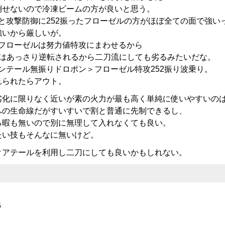
倒せないので冷凍ビームの方が良いと思う。
と攻撃防御に252振ったフローゼルの方がほぼ全ての面で強い
強いから厳しいが。
いフローゼルは努力値特攻にまわせるから
攻はあっさり逆転されるから二刀流にしても劣るみたいだな。
ンテール無振りドロポン＞フローゼル特攻252振り波乗り。
れられたらアウト。
劣化に限りなく近いが素の火力が最も高く単純に使いやすいの
への生命線だがすいすいで割と普通に先制できるし、
る暇も無いので別に無理して入れなくても良い。
たい技もそんなに無いけど。
クアテールを利用し二刀にしても良いかもしれない。
6